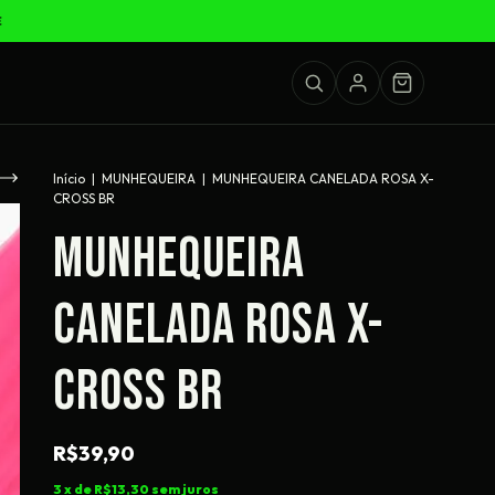
Início
|
MUNHEQUEIRA
|
MUNHEQUEIRA CANELADA ROSA X-
CROSS BR
MUNHEQUEIRA
CANELADA ROSA X-
CROSS BR
R$39,90
3
x de
R$13,30
sem juros