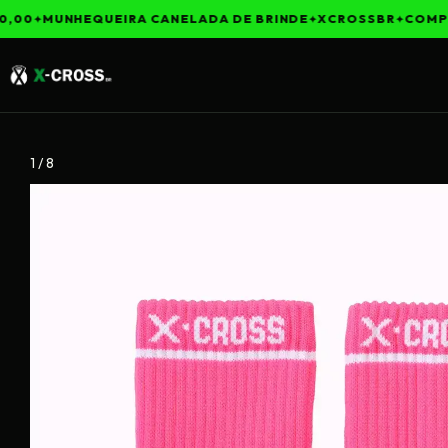
,00
MUNHEQUEIRA CANELADA DE BRINDE
XCROSSBR
COMPRA
1
/
8