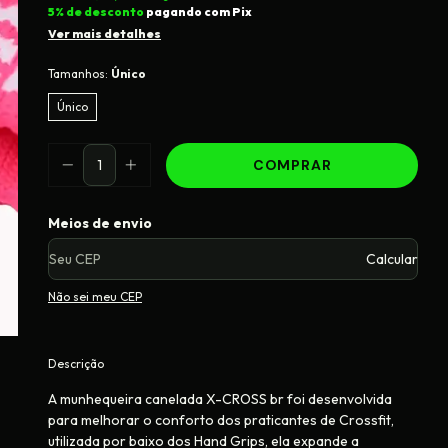
5% de desconto
pagando com Pix
Ver mais detalhes
Tamanhos:
Único
Único
Entregas para o CEP:
Meios de envio
Calcular
Não sei meu CEP
Descrição
A munhequeira canelada X-CROSS br foi desenvolvida
para melhorar o conforto dos praticantes de Crossfit,
utilizada por baixo dos Hand Grips, ela expande a